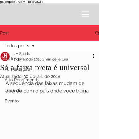
ga('require', 'GTM-TBPBGK3')
Post
Todos posts
JH Sports
Todos posts
7 de jan. de 2018
1 min de leitura
Só a faixa preta é universal
Alimentação
Atualizado:
30 de jan. de 2018
Alto Rendimento
A sequência das faixas mudam de 
Dia a dia
acordo com o país onde você treina. 
Evento