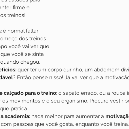
nter firme e 
os treinos!
: 
é normal faltar 
omeço dos treinos. 
o você vai ver que 
 que você se sinta 
 quando chegou.
fícios: 
quer ter um corpo durinho, um abdomem divi
dável
? Então pense nisso! Já vai ver que a motivaç
 calçado para o treino: 
o sapato errado, ou a roupa
r os movimentos e o seu organismo. Procure vestir-s
que pratica.
a academia: 
nada melhor para aumentar a 
motivaçã
, com pessoas que você gosta, enquanto você treina.