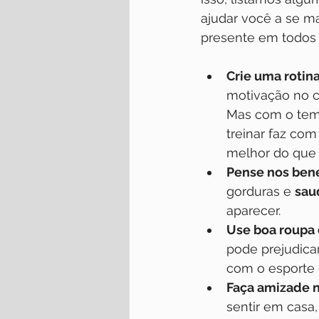
ajudar você a se ma
presente em todos 
Crie uma rotina
motivação no c
Mas com o temp
treinar faz com
melhor do que
Pense nos bene
gorduras e 
sau
aparecer.
Use boa roupa e
pode prejudica
com o esporte 
Faça amizade n
sentir em casa