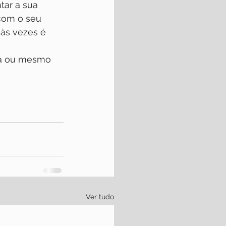
ar a sua 
com o seu 
às vezes é 
ama ou mesmo 
Ver tudo