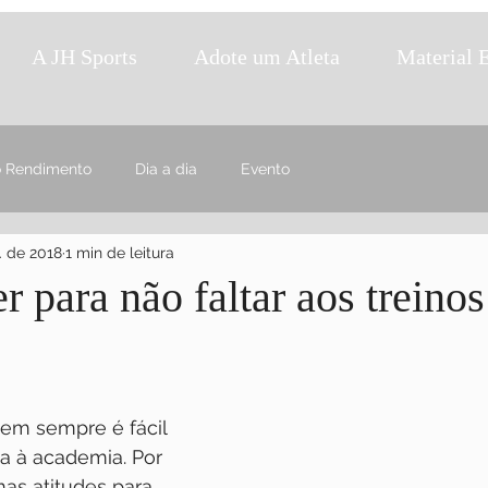
A JH Sports
Adote um Atleta
Material 
o Rendimento
Dia a dia
Evento
l. de 2018
1 min de leitura
r para não faltar aos treinos
em sempre é fácil 
a à academia. Por 
mas atitudes para 