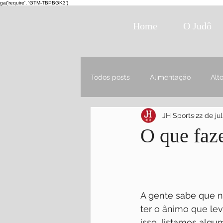
ga('require', 'GTM-TBPBGK3')
Home
O Judô
Todos posts
Alimentação
Alt
JH Sports
22 de ju
O que faze
A gente sabe que n
ter o ânimo que lev
isso, listamos algu