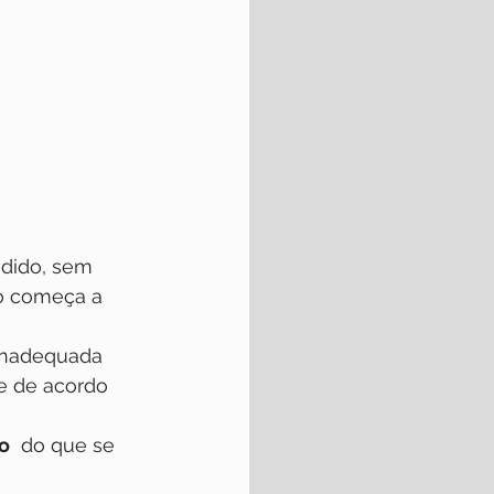
dido, sem 
ão começa a 
 inadequada 
e de acordo 
o
  do que se 
 