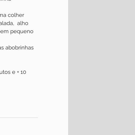
uma colher
lada,  alho 
 bem pequeno 
as abobrinhas
tos e + 10 