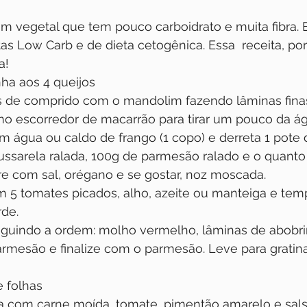
um vegetal que tem pouco carboidrato e muita fibra. E
itas Low Carb e de dieta cetogênica. Essa  receita, po
a!
nha aos 4 queijos
as de comprido com o mandolim fazendo lâminas fina
no escorredor de macarrão para tirar um pouco da á
 água ou caldo de frango (1 copo) e derreta 1 pote 
ssarela ralada, 100g de parmesão ralado e o quanto 
e com sal, orégano e se gostar, noz moscada.
5 tomates picados, alho, azeite ou manteiga e temp
rde.
uindo a ordem: molho vermelho, lâminas de abobrin
armesão e finalize com o parmesão. Leve para gratina
has                        
 com carne moída, tomate, pimentão amarelo e sal