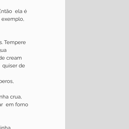
ntão  ela é 
r exemplo, 
s. Tempere  
gua
de cream  
 quiser de 
eros, 
ha crua,  
r  em forno 
sinha