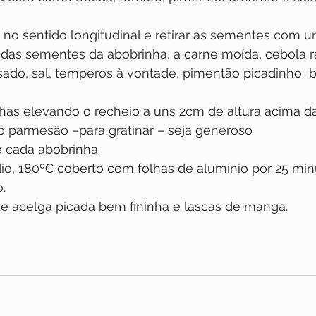
s no sentido longitudinal e retirar as sementes com 
das sementes da abobrinha, a carne moída, cebola ra
ado, sal, temperos à vontade, pimentão picadinho 
has elevando o recheio a uns 2cm de altura acima d
o parmesão –para gratinar – seja generoso
re cada abobrinha
o, 180ºC coberto com folhas de alumínio por 25 minu
.
de acelga picada bem fininha e lascas de manga.