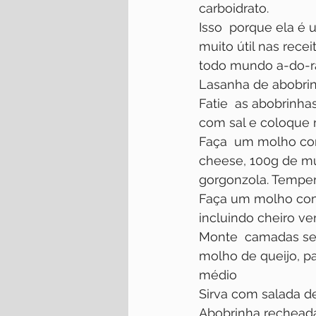
carboidrato.
Isso  porque ela é 
muito útil nas rece
todo mundo a-do-r
⁠⁠⁠Lasanha de abobri
Fatie  as abobrinh
com sal e coloque 
Faça  um molho com
cheese, 100g de mu
gorgonzola. Temper
Faça um molho com 
incluindo cheiro ve
Monte  camadas seg
molho de queijo, p
médio
Sirva com salada de fol
Abobrinha recheada