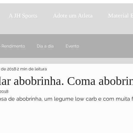
A JH Sports
Adote um Atleta
Material 
o Rendimento
Dia a dia
Evento
. de 2018
2 min de leitura
alar abobrinha. Coma abobri
 2018