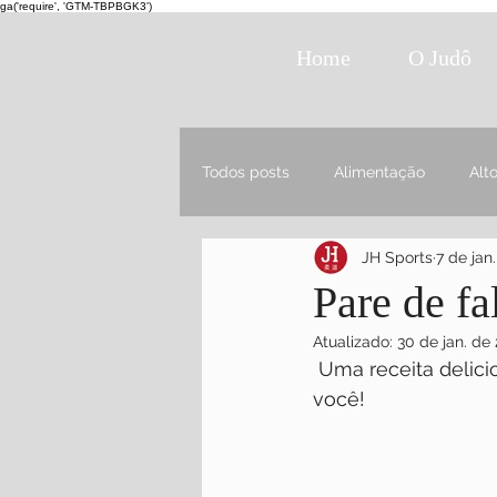
ga('require', 'GTM-TBPBGK3')
Home
O Judô
Todos posts
Alimentação
Alt
JH Sports
7 de jan
Pare de f
Atualizado:
30 de jan. de
 Uma receita deliciosa de abobrinha, um legume low carb e com muita fibra para 
você! 