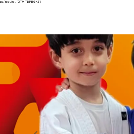
ga('require', 'GTM-TBPBGK3')
Home
O Judô