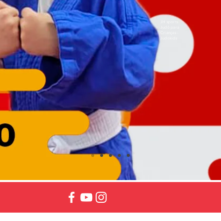
JH sports
Judô para
Crianças -
Judokids