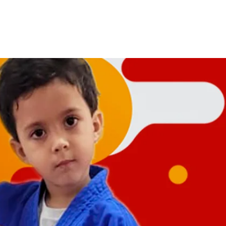
A JH Sports
Adote um Atleta
Material 