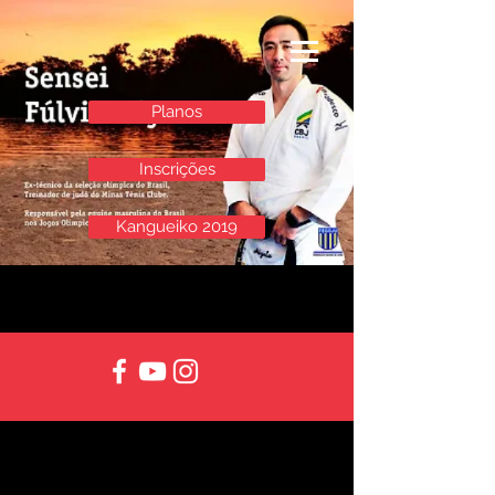
ga('require', 'GTM-TBPBGK3')
Planos
Inscrições
Kangueiko 2019