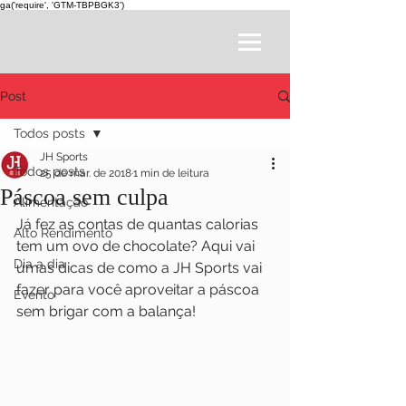
ga('require', 'GTM-TBPBGK3')
Post
Todos posts
JH Sports
Todos posts
25 de mar. de 2018
1 min de leitura
Páscoa sem culpa
Alimentação
Já fez as contas de quantas calorias 
Alto Rendimento
tem um ovo de chocolate? Aqui vai 
Dia a dia
umas dicas de como a JH Sports vai 
fazer para você aproveitar a páscoa 
Evento
sem brigar com a balança!