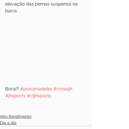
elevação das pernas suspenso na 
barra.
Bora!? 
#pracimadeles
#crossjh
#jhsports
#ctjhsports
Alto Rendimento
Dia a dia